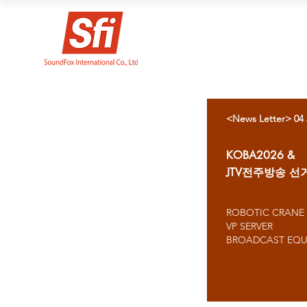
<News Letter> 04 
KOBA2026 &
JTV전주방송 선
ROBOTIC CRANE
VP SERVER
BROADCAST EQU