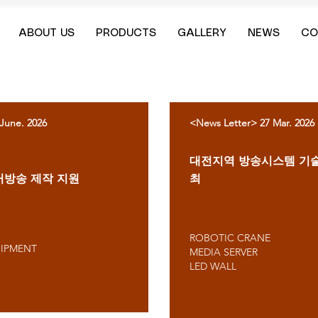
ABOUT US
PRODUCTS
GALLERY
NEWS
CO
June. 2026
<News Letter> 27 Mar. 2026
​대전지역 방송시스템
기술
거방송 제작 지원​
최
ROBOTIC CRANE
IPMENT
MEDIA SERVER
LED WALL