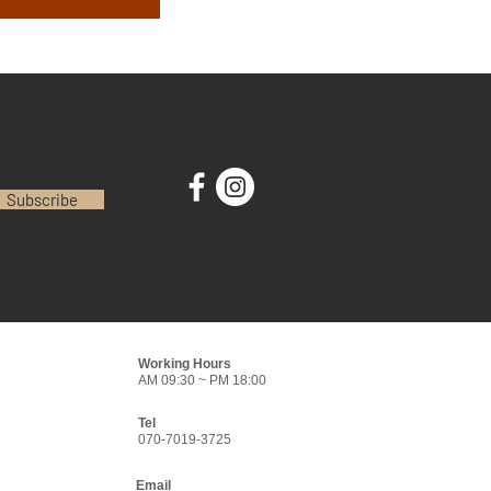
Subscribe
Working Hours
AM 09:30 ~ PM 18:00​
Tel
070-7019-3725
Email