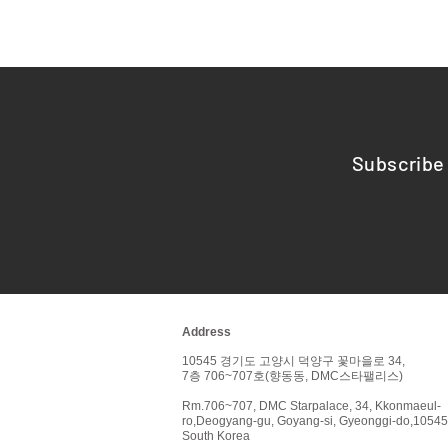
Subscribe 
Address
10545 경기도 고양시 덕양구 꽃마을로 34,
7층 706~707호(향동동, DMC스타팰리스)
Rm.706~707, DMC Starpalace, 34, Kkonmaeul-
ro,
Deogyang-gu, Goyang-si, Gyeonggi-do,
10545
South Korea