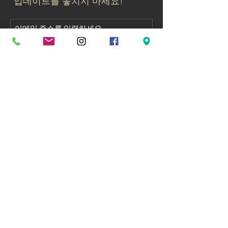
업데이트를 놓치지 마세요!
Subscribe
Address
10545 경기도 고양시 덕양구 꽃마을로 34,
7층 706~707호(향동동, DMC스타팰리스)
Rm.706~707, DMC Starpalace, 34,
Kkonmaeul-ro,
Deogyang-gu, Goyang-si,
Gyeonggi-do,
10545, South Korea
Working Hours
AM 09:30 ~ PM 18:00​
Tel
070-7019-3725