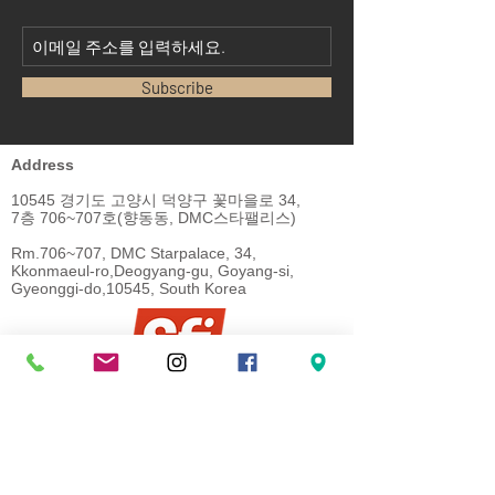
Subscribe
Address
10545 경기도 고양시 덕양구 꽃마을로 34,
7층 706~707호(향동동, DMC스타팰리스)
Rm.706~707, DMC Starpalace, 34,
Kkonmaeul-ro,
Deogyang-gu, Goyang-si,
Gyeonggi-do,
10545, South Korea
Working Hours
AM 09:30 ~ PM 18:00​
Tel
070-7019-3725
Email